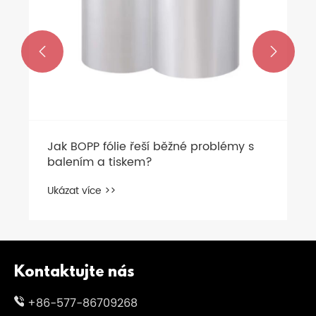


Jak BOPP fólie řeší běžné problémy s
balením a tiskem?
Ukázat více >>
Kontaktujte nás
+86-577-86709268