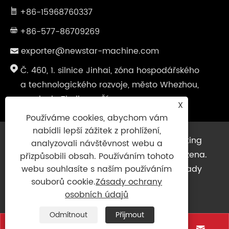
+86-15968760337
+86-577-86709269
exporter@newstar-machine.com
Č. 460, 1. silnice Jinhai, zóna hospodářského
a technologického rozvoje, město Whezhou,
provincie Zhejiang, Čína
X
Používáme cookies, abychom vám
nabídli lepší zážitek z prohlížení,
Copyright © 2025 Wenzhou Feihua Printing
analyzovali návštěvnost webu a
Machinery Co., Ltd. Všechna práva vyhrazena.
přizpůsobili obsah. Používáním tohoto
Links
|
Sitemap
|
RSS
|
XML
|
Zásady
webu souhlasíte s naším používáním
souborů cookie.
Zásady ochrany
ochrany osobních údajů
|
osobních údajů
Odmítnout
Přijmout