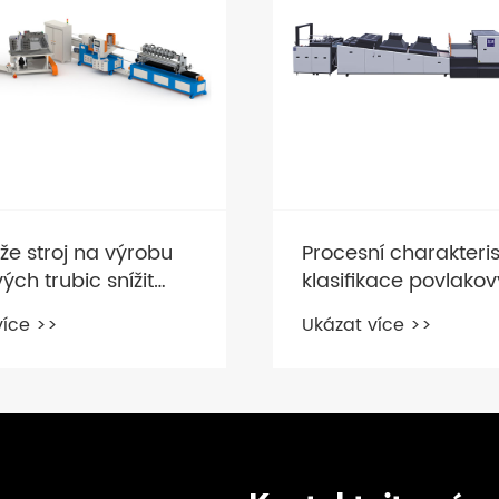
e stroj na výrobu
Procesní charakteris
ých trubic snížit
klasifikace povlako
í odpadu a zvýšit
strojů
více >>
Ukázat více >>
 trubic?