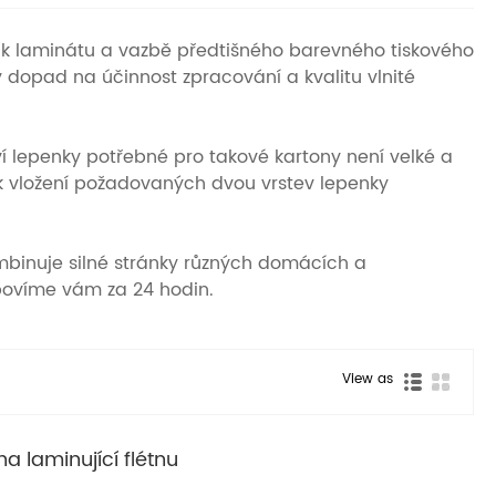
e k laminátu a vazbě předtišného barevného tiskového
 dopad na účinnost zpracování a kvalitu vlnité
 lepenky potřebné pro takové kartony není velké a
t k vložení požadovaných dvou vrstev lepenky
ombinuje silné stránky různých domácích a
dpovíme vám za 24 hodin.
View as
a laminující flétnu