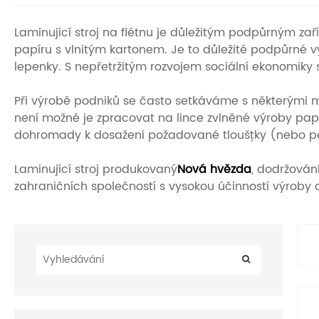
Laminující stroj na flétnu je důležitým podpůrným z
papíru s vlnitým kartonem. Je to důležité podpůrné v
lepenky. S nepřetržitým rozvojem sociální ekonomiky s
Při výrobě podniků se často setkáváme s některými 
není možné je zpracovat na lince zvlněné výroby papí
dohromady k dosažení požadované tloušťky (nebo pe
Laminující stroj produkovaný
Nová hvězda
, dodržován
zahraničních společností s vysokou účinností výroby 