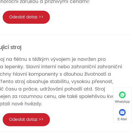
ednoroční zárukou a příznivými cenami!
Odeslat dotaz >>
ící stroj
roj na flétnu s těžkým vývojem je navržen pro
 lepenky. Slavní interní nebo zahraniční zahraniční
echny hlavní komponenty s dlouhou životností a
. Tento stroj obsahuje stabilitu, vysokou přesnost,
č času a práce, udržování pohodlí atd. Stroj
ejen za rozumnou cenu, ale také spolehlivou kvalitu.
WhatsApp
eptali nové hvězdy.
Odeslat dotaz >>
E-Mail