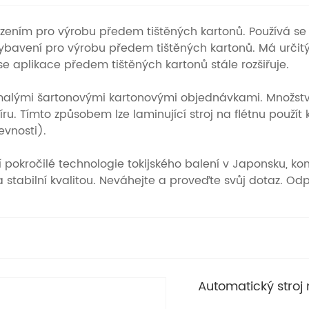
ařízením pro výrobu předem tištěných kartonů. Používá s
ybavení pro výrobu předem tištěných kartonů. Má určitý
e aplikace předem tištěných kartonů stále rozšiřuje.
malými šartonovými kartonovými objednávkami. Množství
ru. Tímto způsobem lze laminující stroj na flétnu použí
vnosti).
í pokročilé technologie tokijského balení v Japonsku, k
a stabilní kvalitou. Neváhejte a proveďte svůj dotaz. O
Automatický stroj n