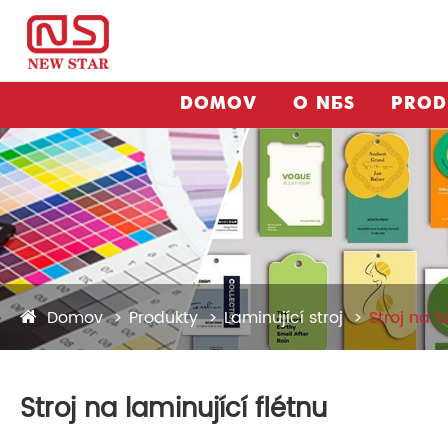
DOMOV
O NÁS
PROD
Domov
Produkty
Laminující stroj
Stroj na l
Stroj na laminující flétnu