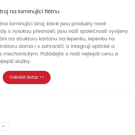
roj na laminující flétnu
na laminující stroj, které jsou produkty nové
y s vysokou přesností, jsou naší společností vyvíjeny
ní na strukturu kartonu na lepenku, lepenku na
nátoru doma i v zahraničí, a integrují optické a
 s mechanickým. Požádejte o naši nejlepší cenu a
ejlepší služby.
Odeslat dotaz >>
»