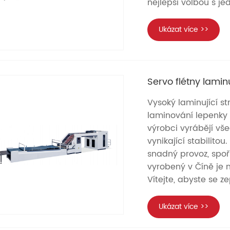
nejlepší volbou s j
Ukázat více >>
Servo flétny laminuj
Vysoký laminující st
laminování lepenky a
výrobci vyrábějí vš
vynikající stabilitou
snadný provoz, spoři
vyrobený v Číně je n
Vítejte, abyste se z
Ukázat více >>