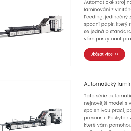
Automatické stroj na
laminování z vlnité
Feeding, jedinečný z
spodní papír, který
se jedná o standar
vám poskytnout pro
Ukázat více >>
Automatický laminuj
Tato série automati
nejnovější model s 
spolehlivou prací, 
přesností. Poskytne 
které vám pomohou z