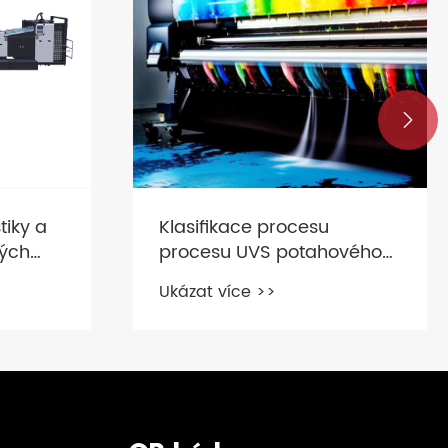

tiky a
Klasifikace procesu
vých
procesu UVS potahového
stroje
Ukázat více >>