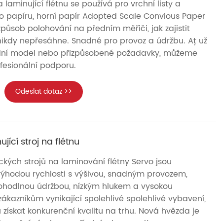
 laminující flétnu se používá pro vrchní listy a
ho papíru, horní papír Adopted Scale Convious Paper
působ polohování na předním měřiči, jak zajistit
 nikdy nepřesáhne. Snadné pro provoz a údržbu. Ať už
dní model nebo přizpůsobené požadavky, můžeme
fesionální podporu.
Odeslat dotaz >>
ící stroj na flétnu
ckých strojů na laminování flétny Servo jsou
výhodou rychlosti s výšivou, snadným provozem,
pohodlnou údržbou, nízkým hlukem a vysokou
zákazníkům vynikající spolehlivé spolehlivé vybavení,
ískat konkurenční kvalitu na trhu. Nová hvězda je