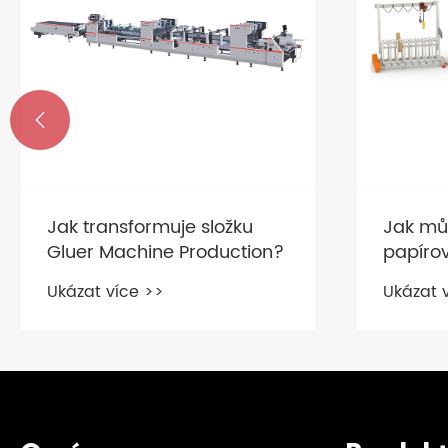

Jak transformuje složku
Jak můž
Gluer Machine Production?
papírov
množstv
Ukázat více >>
Ukázat 
kvalitu