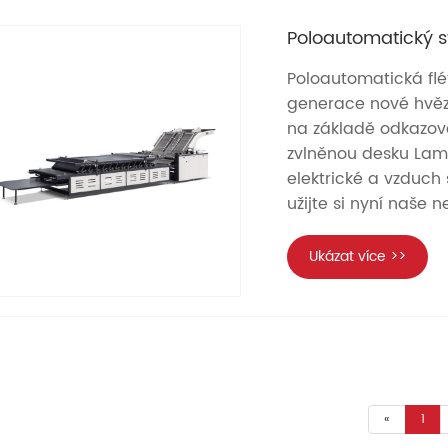
Poloautomatický st
Poloautomatická flét
generace nové hvězd
na základě odkazová
zvlněnou desku Lami
elektrické a vzduch
užijte si nyní naše n
Ukázat více >>
«
1