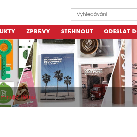
UKTY
ZPRÁVY
STÁHNOUT
ODESLAT 
aminující flétnu