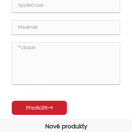
Předložit

Nové produkty