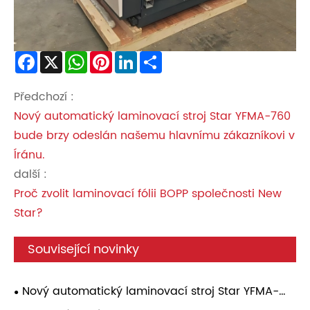
Facebook
X
WhatsApp
Pinterest
LinkedIn
Share
Předchozí :
Nový automatický laminovací stroj Star YFMA-760
bude brzy odeslán našemu hlavnímu zákazníkovi v
Íránu.
další :
Proč zvolit laminovací fólii BOPP společnosti New
Star?
Související novinky
Nový automatický laminovací stroj Star YFMA-
760 bude brzy odeslán zákazníkovi v Saúdské