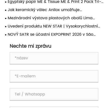
Egyptský papír ME & Tissue ME & Print 2 Pack Tri-
Arábii.
Exhibitions se velmi otevřel a nabídl plíživý pohled
Jak keramický válec Anilox umožňuje
na nové trendy v balení.
rovnoměrný olejový povlak v bodovém UV
Mezinárodní výstava plastových obalů Lima
2026: NOVÁ HVĚZDA předvede vysoce výkonný
Uvedení produktu NEW STAR | Vysokorychlostní
automatický laminovací stroj
inkoustová tiskárna DMZ-G1100: Umožňuje
NOVÝ SATR se účastní EXPOPRINT 2026 v São
inteligentní variabilní tisk a přesnou kontrolu
Paulu, Brazílie – navštivte stánek A-10-150 a
archových tištěných produktů
Nechte mi zprávu
prohlédněte si základní vybavení