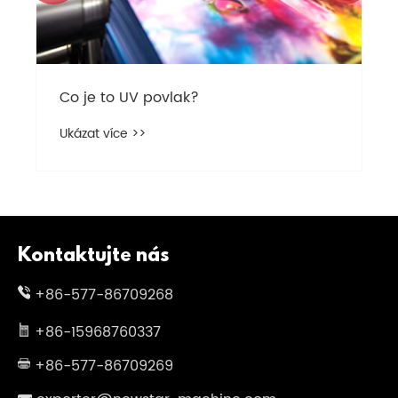
Co je to UV povlak?
Ukázat více >>
Kontaktujte nás
+86-577-86709268
+86-15968760337
+86-577-86709269