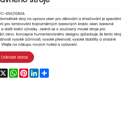
avného stroje
TC-650/1080A
utomatické stroj na oprava oken pro děrování a zmačování je speciální
ní pro laminování trojrozměrných barevných krabic oken, barevné
 a další balicí výrobky. Jedná se o současný model stroje pro
jící okno. Koncepce humanizovaného designu způsobuje, že tento stroj
tnosti vysoké účinnosti, vysoké přesnosti, vysoké stability a snadné
. Vítejte na nákupu nových hvězd a vybavení.
Odeslat dotaz
acebook
X
WhatsApp
Pinterest
LinkedIn
Share