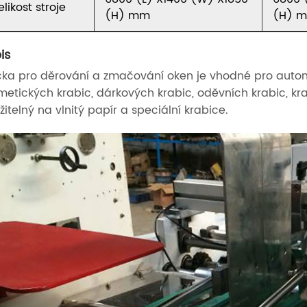
elikost stroje
(H) mm
(H) 
is
čka pro děrování a zmačování oken je vhodné pro autom
metických krabic, dárkových krabic, oděvních krabic, kr
žitelný na vlnitý papír a speciální krabice.