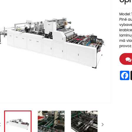
opr
Model:
Plně a
vybave
krabice
laminu
má vlas
provoz
F