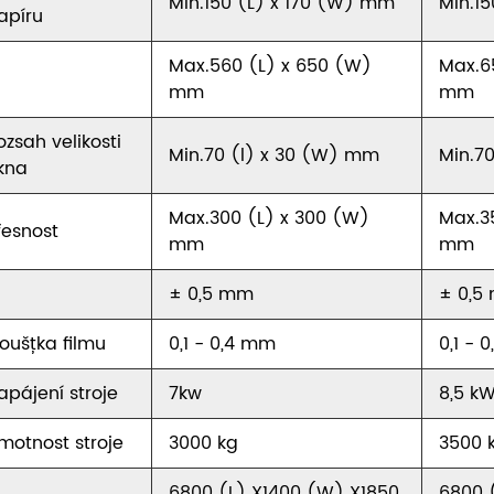
Min.150 (L) x 170 (W) mm
Min.1
apíru
Max.560 (L) x 650 (W)
Max.6
mm
mm
ozsah velikosti
Min.70 (l) x 30 (W) mm
Min.7
kna
Max.300 (L) x 300 (W)
Max.3
řesnost
mm
mm
± 0,5 mm
± 0,5
loušťka filmu
0,1 - 0,4 mm
0,1 - 
apájení stroje
7kw
8,5 k
motnost stroje
3000 kg
3500 
6800 (L) X1400 (W) X1850
6800 