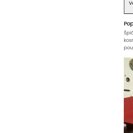
V
Pop
Špi
kos
pou