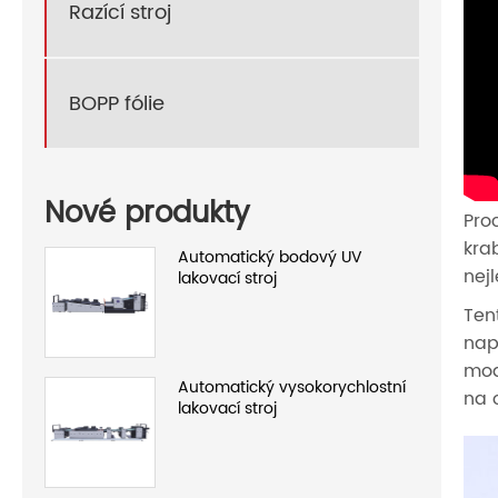
Razící stroj
BOPP fólie
Nové produkty
Pro
kra
Automatický bodový UV
nej
lakovací stroj
Ten
nap
mod
Automatický vysokorychlostní
na 
lakovací stroj