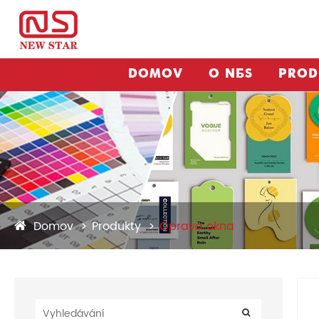
DOMOV
O NÁS
PROD
Domov
Produkty
Oprava okna