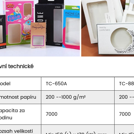
vní technické
odel
TC-650A
TC-8
motnost papíru
200 --1000 g/m²
200 -
apacita za
7000
7000
odinu
ozsah velikosti