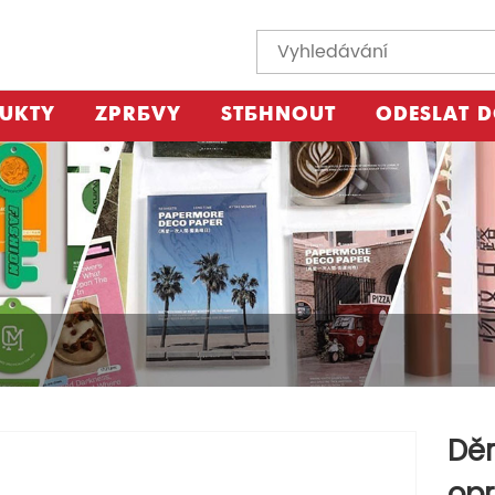
UKTY
ZPRÁVY
STÁHNOUT
ODESLAT 
Děr