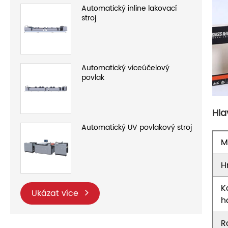
Automatický inline lakovací
stroj
Automatický víceúčelový
povlak
Hla
Automatický UV povlakový stroj
M
H
K
Ukázat více
h
R