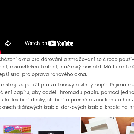
cházení okna pro děrování a zmačování se široce použív
bici, kosmetickou krabici, hračkový box atd. Má funkci d
lepší stroj pro oprava rohového okna.
to stroj lze použít pro kartonový a vlnitý papír. Přijímá
ájení papíru, aby oddělil hromadu papíru pomocí jednoho l
ulu flexibilní desky, stabilní a přesné řezání filmu a hori
oknech tkáňových krabic, dárkových krabic, krabic na hr