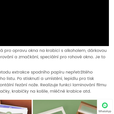
á pro opravu okna na krabici s alkoholem, dárkovou
ěrování a zmačkání, speciální pro rohové okno. Je to
 metodu extrakce spodního papíru nepřetržitého
istu. Po stisknutí a umístění, lepidlu pro tisk
zontální řezání nože. Realizuje funkci laminování filmu
ačky, krabičky na košile, mléčné krabice atd.
WhatsApp