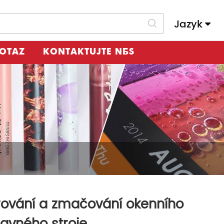
Jazyk
Slovenský Jazyk
DOTAZ
KONTAKTUJTE NÁS
ování a zmačování okenního